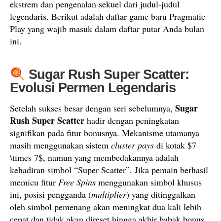
ekstrem dan pengenalan sekuel dari judul-judul
legendaris. Berikut adalah daftar game baru Pragmatic
Play yang wajib masuk dalam daftar putar Anda bulan
ini.
Sugar Rush Super Scatter:
Evolusi Permen Legendaris
Sugar
Setelah sukses besar dengan seri sebelumnya,
Rush Super Scatter
hadir dengan peningkatan
signifikan pada fitur bonusnya. Mekanisme utamanya
masih menggunakan sistem
cluster pays
di kotak $7
\times 7$, namun yang membedakannya adalah
kehadiran simbol “Super Scatter”. Jika pemain berhasil
memicu fitur
Free Spins
menggunakan simbol khusus
ini, posisi pengganda (
multiplier
) yang ditinggalkan
oleh simbol pemenang akan meningkat dua kali lebih
cepat dan tidak akan direset hingga akhir babak bonus.