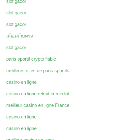
slot gacor
slot gacor
slot gacor
สล็อตเว็บตรง
slot gacor
paris sportif crypto fiable
meilleurs sites de paris sportifs
casino en ligne
casino en ligne retrait immédiat
meilleur casino en ligne France
casino en ligne
casino en ligne
meilleur casino en ligne