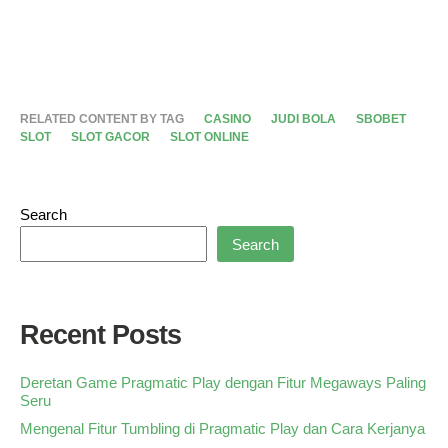
RELATED CONTENT BY TAG
CASINO
JUDI BOLA
SBOBET
SLOT
SLOT GACOR
SLOT ONLINE
Search
Search
Recent Posts
Deretan Game Pragmatic Play dengan Fitur Megaways Paling
Seru
Mengenal Fitur Tumbling di Pragmatic Play dan Cara Kerjanya