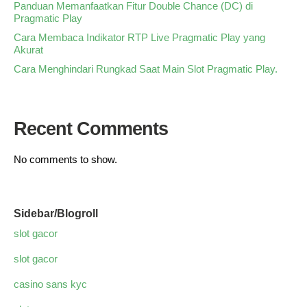
Panduan Memanfaatkan Fitur Double Chance (DC) di
Pragmatic Play
Cara Membaca Indikator RTP Live Pragmatic Play yang
Akurat
Cara Menghindari Rungkad Saat Main Slot Pragmatic Play.
Recent Comments
No comments to show.
Sidebar/Blogroll
slot gacor
slot gacor
casino sans kyc