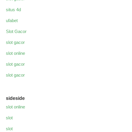
situs 4d
ufabet
Slot Gacor
slot gacor
slot online
slot gacor
slot gacor
sideside
slot online
slot
slot