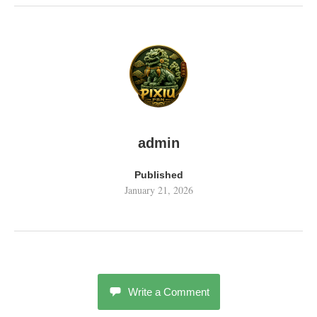
admin
Published
January 21, 2026
Write a Comment