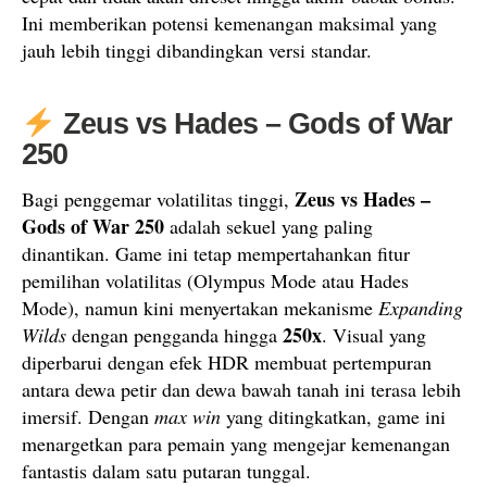
Ini memberikan potensi kemenangan maksimal yang
jauh lebih tinggi dibandingkan versi standar.
Zeus vs Hades – Gods of War
250
Zeus vs Hades –
Bagi penggemar volatilitas tinggi,
Gods of War 250
adalah sekuel yang paling
dinantikan. Game ini tetap mempertahankan fitur
pemilihan volatilitas (Olympus Mode atau Hades
Mode), namun kini menyertakan mekanisme
Expanding
250x
Wilds
dengan pengganda hingga
. Visual yang
diperbarui dengan efek HDR membuat pertempuran
antara dewa petir dan dewa bawah tanah ini terasa lebih
imersif. Dengan
max win
yang ditingkatkan, game ini
menargetkan para pemain yang mengejar kemenangan
fantastis dalam satu putaran tunggal.