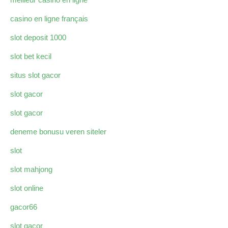
casino en ligne français
slot deposit 1000
slot bet kecil
situs slot gacor
slot gacor
slot gacor
deneme bonusu veren siteler
slot
slot mahjong
slot online
gacor66
slot gacor