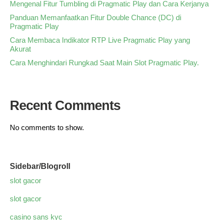
Mengenal Fitur Tumbling di Pragmatic Play dan Cara Kerjanya
Panduan Memanfaatkan Fitur Double Chance (DC) di
Pragmatic Play
Cara Membaca Indikator RTP Live Pragmatic Play yang
Akurat
Cara Menghindari Rungkad Saat Main Slot Pragmatic Play.
Recent Comments
No comments to show.
Sidebar/Blogroll
slot gacor
slot gacor
casino sans kyc