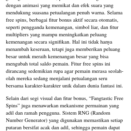
dengan animasi yang memikat dan efek suara yang
mendukung suasana petualangan penuh warna. Selama
free spins, berbagai fitur bonus aktif secara otomatis,
seperti pengganda kemenangan, simbol liar, dan fitur
multipliers yang mampu meningkatkan peluang
kemenangan secara signifikan. Hal ini tidak hanya
menambah keseruan, tetapi juga memberikan peluang
besar untuk meraih kemenangan besar yang bisa
mengubah total saldo pemain. Fitur free spins ini
dirancang sedemikian rupa agar pemain merasa seolah-
olah mereka sedang menjalani petualangan seru
bersama karakter-karakter unik dalam dunia fantasi ini.
Selain dari segi visual dan fitur bonus, “Fangtastic Free
Spins” juga menawarkan mekanisme permainan yang
adil dan ramah pengguna. Sistem RNG (Random
Number Generator) yang digunakan memastikan setiap
putaran bersifat acak dan adil, sehingga pemain dapat