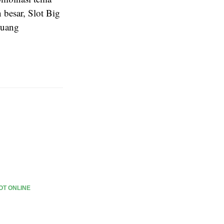
besar, Slot Big
luang
OT ONLINE