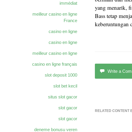
immédiat
yang menarik, f
meilleur casino en ligne
Bass tetap menj
France
keberuntungan d
casino en ligne
casino en ligne
meilleur casino en ligne
casino en ligne français
Write a Co
slot deposit 1000
slot bet kecil
situs slot gacor
slot gacor
RELATED CONTENT 
slot gacor
deneme bonusu veren