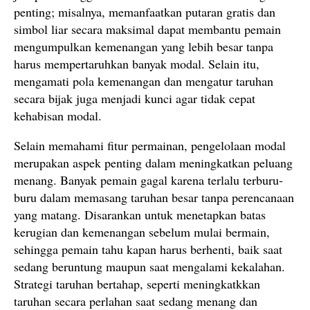
penting; misalnya, memanfaatkan putaran gratis dan
simbol liar secara maksimal dapat membantu pemain
mengumpulkan kemenangan yang lebih besar tanpa
harus mempertaruhkan banyak modal. Selain itu,
mengamati pola kemenangan dan mengatur taruhan
secara bijak juga menjadi kunci agar tidak cepat
kehabisan modal.
Selain memahami fitur permainan, pengelolaan modal
merupakan aspek penting dalam meningkatkan peluang
menang. Banyak pemain gagal karena terlalu terburu-
buru dalam memasang taruhan besar tanpa perencanaan
yang matang. Disarankan untuk menetapkan batas
kerugian dan kemenangan sebelum mulai bermain,
sehingga pemain tahu kapan harus berhenti, baik saat
sedang beruntung maupun saat mengalami kekalahan.
Strategi taruhan bertahap, seperti meningkatkkan
taruhan secara perlahan saat sedang menang dan