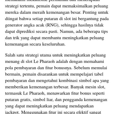
strategi tertentu, pemain dapat memaksimalkan peluang
mereka dalam meraih kemenangan besar. Penting untuk
diingat bahwa setiap putaran di slot ini bergantung pada
generator angka acak (RNG), sehingga hasilnya tidak
dapat diprediksi secara pasti. Namun, ada beberapa tips
dan trik yang dapat membantu meningkatkan peluang
kemenangan secara keseluruhan.
Salah satu strategi utama untuk meningkatkan peluang
menang di slot Le Pharaoh adalah dengan memahami
pola pembayaran dan fitur bonusnya. Sebelum memulai
bermain, pemain disarankan untuk mempelajari tabel
pembayaran dan mengetahui kombinasi simbol apa yang
memberikan kemenangan terbesar. Banyak mesin slot,
termasuk Le Pharaoh, menawarkan fitur bonus seperti
putaran gratis, simbol liar, dan pengganda kemenangan
yang dapat meningkatkan peluang mendapatkan
jackpot. Menggunakan fitur ini secara efektif sangat