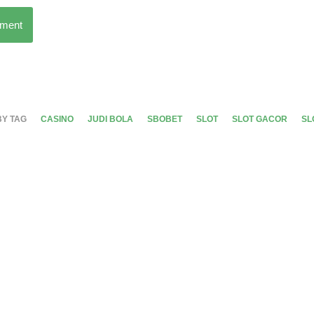
mment
BY TAG
CASINO
JUDI BOLA
SBOBET
SLOT
SLOT GACOR
SL