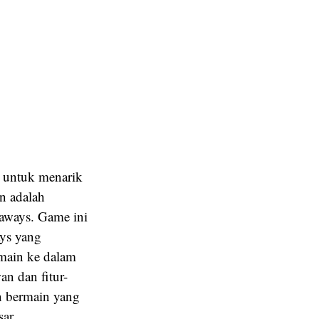
a untuk menarik
an adalah
aways. Game ini
ys yang
emain ke dalam
n dan fitur-
 bermain yang
ar.