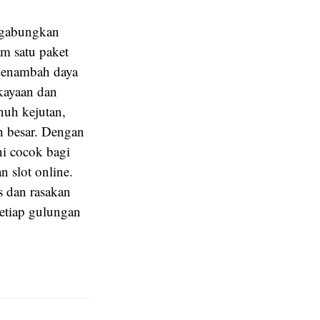
ggabungkan
m satu paket
 menambah daya
kayaan dan
nuh kejutan,
h besar. Dengan
i cocok bagi
 slot online.
s dan rasakan
etiap gulungan