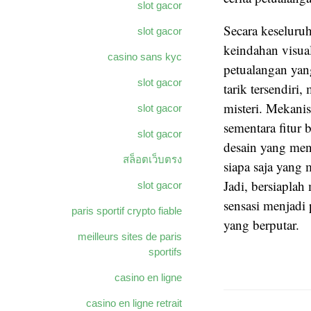
slot gacor
Secara keselur
slot gacor
keindahan visua
casino sans kyc
petualangan yan
slot gacor
tarik tersendir
misteri. Mekani
slot gacor
sementara fitur
slot gacor
desain yang men
สล็อตเว็บตรง
siapa saja yang
Jadi, bersiapla
slot gacor
sensasi menjadi
paris sportif crypto fiable
yang berputar.
meilleurs sites de paris
sportifs
casino en ligne
casino en ligne retrait