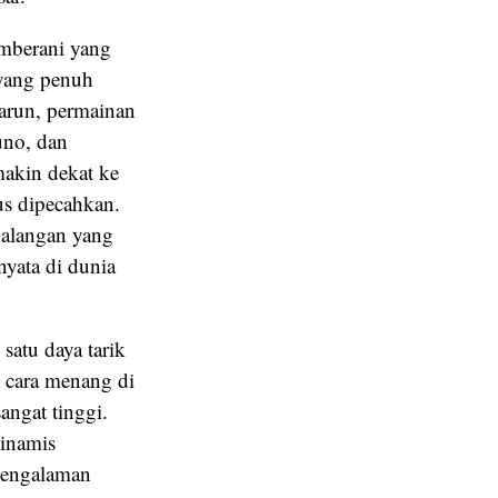
emberani yang
 yang penuh
karun, permainan
uno, dan
makin dekat ke
us dipecahkan.
ualangan yang
yata di dunia
atu daya tarik
 cara menang di
ngat tinggi.
dinamis
pengalaman