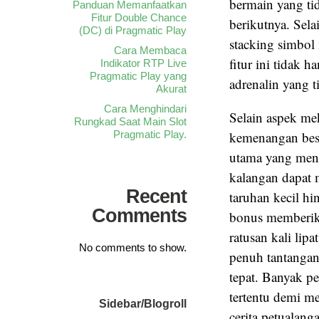
bermain yang ti
Panduan Memanfaatkan
Fitur Double Chance
berikutnya. Selai
(DC) di Pragmatic Play
stacking simbol
Cara Membaca
fitur ini tidak
Indikator RTP Live
Pragmatic Play yang
adrenalin yang 
Akurat
Cara Menghindari
Selain aspek m
Rungkad Saat Main Slot
Pragmatic Play.
kemenangan bes
utama yang meng
kalangan dapat 
Recent
taruhan kecil hi
Comments
bonus memberik
ratusan kali lip
No comments to show.
penuh tantangan
tepat. Banyak p
tertentu demi m
Sidebar/Blogroll
cerita petualanga