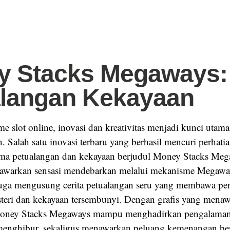
y Stacks Megaways:
langan Kekayaan
e slot online, inovasi dan kreativitas menjadi kunci utam
. Salah satu inovasi terbaru yang berhasil mencuri perhati
ma petualangan dan kekayaan berjudul Money Stacks Meg
nawarkan sensasi mendebarkan melalui mekanisme Megawa
 juga mengusung cerita petualangan seru yang membawa p
teri dan kekayaan tersembunyi. Dengan grafis yang menawa
 Money Stacks Megaways mampu menghadirkan pengalaman
enghibur, sekaligus menawarkan peluang kemenangan bes