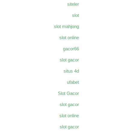
siteler
slot
slot mahjong
slot online
gacor66
slot gacor
situs 4d
ufabet
Slot Gacor
slot gacor
slot online
slot gacor