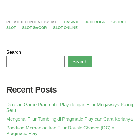
RELATED CONTENT BY TAG
CASINO
JUDI BOLA
SBOBET
SLOT
SLOT GACOR
SLOT ONLINE
Search
Search
Recent Posts
Deretan Game Pragmatic Play dengan Fitur Megaways Paling
Seru
Mengenal Fitur Tumbling di Pragmatic Play dan Cara Kerjanya
Panduan Memanfaatkan Fitur Double Chance (DC) di
Pragmatic Play