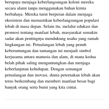
berupaya menjaga keberlangsungan koloni mereka
secara alami tanpa menggunakan bahan kimia
berbahaya. Mereka turut berperan dalam menjaga
ekosistem dan memastikan keberlangsungan populasi
lebah di masa depan. Selain itu, melalui edukasi dan
promosi tentang manfaat lebah, masyarakat semakin
sadar akan pentingnya mendukung usaha yang ramah
lingkungan ini. Petualangan lebah yang penuh
keberuntungan dan tantangan ini menjadi simbol
kerjasama antara manusia dan alam, di mana kedua
belah pihak saling menguntungkan dan menjaga
keberlanjutan kehidupan. Dengan semangat
petualangan dan inovasi, dunia peternakan lebah akan
terus berkembang dan memberi manfaat besar bagi
banyak orang serta bumi yang kita cintai.