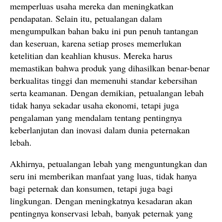
memperluas usaha mereka dan meningkatkan
pendapatan. Selain itu, petualangan dalam
mengumpulkan bahan baku ini pun penuh tantangan
dan keseruan, karena setiap proses memerlukan
ketelitian dan keahlian khusus. Mereka harus
memastikan bahwa produk yang dihasilkan benar-benar
berkualitas tinggi dan memenuhi standar kebersihan
serta keamanan. Dengan demikian, petualangan lebah
tidak hanya sekadar usaha ekonomi, tetapi juga
pengalaman yang mendalam tentang pentingnya
keberlanjutan dan inovasi dalam dunia peternakan
lebah.
Akhirnya, petualangan lebah yang menguntungkan dan
seru ini memberikan manfaat yang luas, tidak hanya
bagi peternak dan konsumen, tetapi juga bagi
lingkungan. Dengan meningkatnya kesadaran akan
pentingnya konservasi lebah, banyak peternak yang