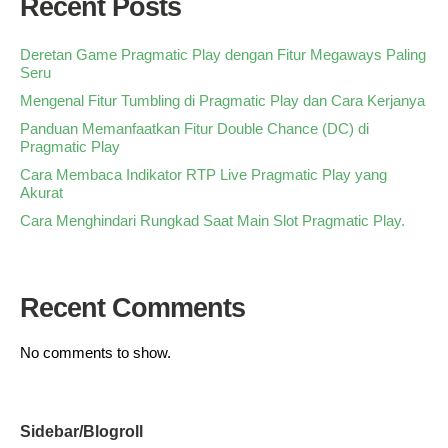
Recent Posts
Deretan Game Pragmatic Play dengan Fitur Megaways Paling
Seru
Mengenal Fitur Tumbling di Pragmatic Play dan Cara Kerjanya
Panduan Memanfaatkan Fitur Double Chance (DC) di
Pragmatic Play
Cara Membaca Indikator RTP Live Pragmatic Play yang
Akurat
Cara Menghindari Rungkad Saat Main Slot Pragmatic Play.
Recent Comments
No comments to show.
Sidebar/Blogroll