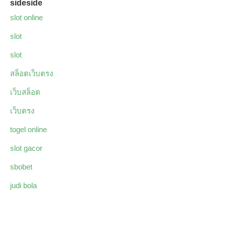
sideside
slot online
slot
slot
สล็อตเว็บตรง
เว็บสล็อต
เว็บตรง
togel online
slot gacor
sbobet
judi bola