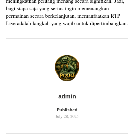
meningkatkan peluang menang secara signifikan. Jadi,
bagi siapa saja yang serius ingin memenangkan
permainan secara berkelanjutan, memanfaatkan RTP
Live adalah langkah yang wajib untuk dipertimbangkan.
admin
Published
July 28, 2025