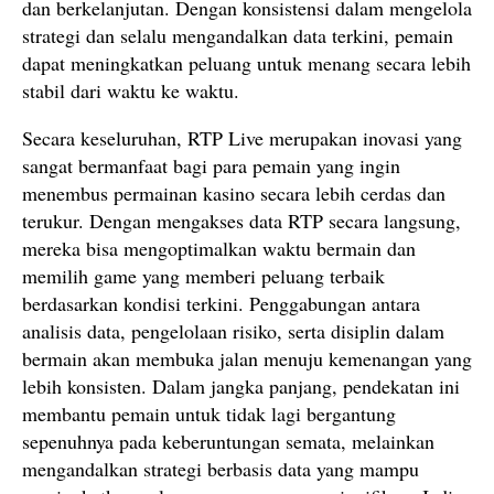
dan berkelanjutan. Dengan konsistensi dalam mengelola
strategi dan selalu mengandalkan data terkini, pemain
dapat meningkatkan peluang untuk menang secara lebih
stabil dari waktu ke waktu.
Secara keseluruhan, RTP Live merupakan inovasi yang
sangat bermanfaat bagi para pemain yang ingin
menembus permainan kasino secara lebih cerdas dan
terukur. Dengan mengakses data RTP secara langsung,
mereka bisa mengoptimalkan waktu bermain dan
memilih game yang memberi peluang terbaik
berdasarkan kondisi terkini. Penggabungan antara
analisis data, pengelolaan risiko, serta disiplin dalam
bermain akan membuka jalan menuju kemenangan yang
lebih konsisten. Dalam jangka panjang, pendekatan ini
membantu pemain untuk tidak lagi bergantung
sepenuhnya pada keberuntungan semata, melainkan
mengandalkan strategi berbasis data yang mampu