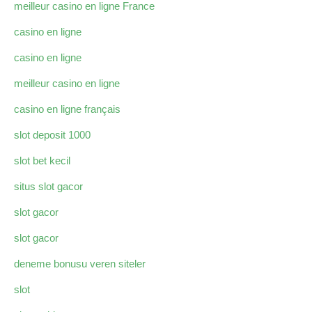
meilleur casino en ligne France
casino en ligne
casino en ligne
meilleur casino en ligne
casino en ligne français
slot deposit 1000
slot bet kecil
situs slot gacor
slot gacor
slot gacor
deneme bonusu veren siteler
slot