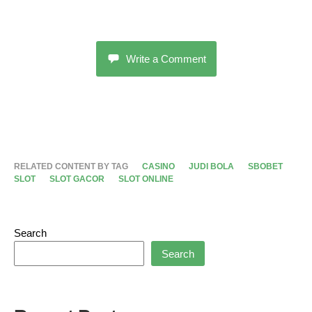
Write a Comment
RELATED CONTENT BY TAG
CASINO
JUDI BOLA
SBOBET
SLOT
SLOT GACOR
SLOT ONLINE
Search
Search