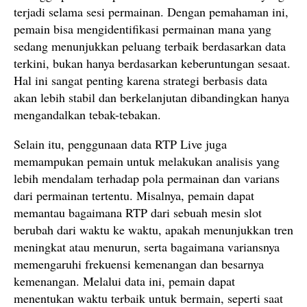
terjadi selama sesi permainan. Dengan pemahaman ini,
pemain bisa mengidentifikasi permainan mana yang
sedang menunjukkan peluang terbaik berdasarkan data
terkini, bukan hanya berdasarkan keberuntungan sesaat.
Hal ini sangat penting karena strategi berbasis data
akan lebih stabil dan berkelanjutan dibandingkan hanya
mengandalkan tebak-tebakan.
Selain itu, penggunaan data RTP Live juga
memampukan pemain untuk melakukan analisis yang
lebih mendalam terhadap pola permainan dan varians
dari permainan tertentu. Misalnya, pemain dapat
memantau bagaimana RTP dari sebuah mesin slot
berubah dari waktu ke waktu, apakah menunjukkan tren
meningkat atau menurun, serta bagaimana variansnya
memengaruhi frekuensi kemenangan dan besarnya
kemenangan. Melalui data ini, pemain dapat
menentukan waktu terbaik untuk bermain, seperti saat