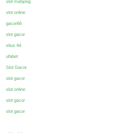
slot mahjong
slot online
gacor66
slot gacor
situs 4d
ufabet
Slot Gacor
slot gacor
slot online
slot gacor
slot gacor