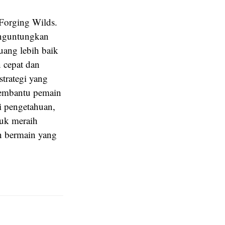
 Forging Wilds.
enguntungkan
uang lebih baik
 cepat dan
strategi yang
 membantu pemain
i pengetahuan,
tuk meraih
n bermain yang