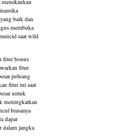
ga menekankan
inamika
 yang baik dan
aligus membuka
uncul saat wild
n fitur bonus
warkan fitur
besar peluang
 fitur ini saat
besar untuk
tuk meningkatkan
ncul biasanya
da dapat
r dalam jangka