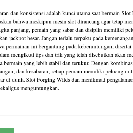
aran dan konsistensi adalah kunci utama saat bermain Slot
askan bahwa meskipun mesin slot dirancang agar tetap m
ngka panjang, pemain yang sabar dan disiplin memiliki pel
an jackpot besar. Jangan terlalu terpaku pada kemenangan
wa permainan ini bergantung pada keberuntungan, disertai 
 dalam mengikuti tips dan trik yang telah disebutkan akan
bermain yang lebih stabil dan terukur. Dengan kombinas
angan, dan kesabaran, setiap pemain memiliki peluang un
r di dunia Slot Forging Wilds dan menikmati pengalama
ekaligus menguntungkan.