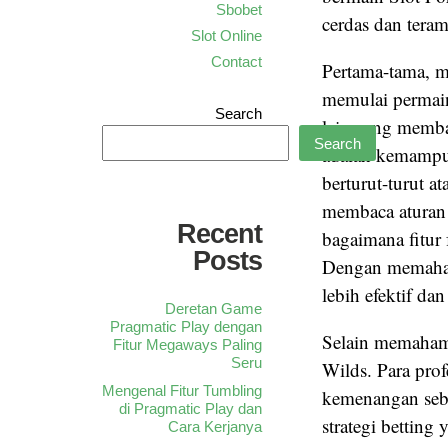
Sbobet
cerdas dan teram
Slot Online
Contact
Pertama-tama, m
memulai permain
Search
lain yang memb
Search
adalah kemampua
berturut-turut a
membaca aturan 
Recent
bagaimana fitur 
Posts
Dengan memahami
lebih efektif da
Deretan Game
Pragmatic Play dengan
Selain memahami
Fitur Megaways Paling
Seru
Wilds. Para pro
Mengenal Fitur Tumbling
kemenangan sebe
di Pragmatic Play dan
strategi betting 
Cara Kerjanya