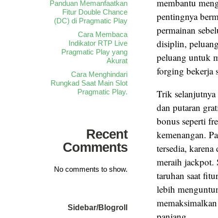
membantu menge
Panduan Memanfaatkan
Fitur Double Chance
pentingnya ber
(DC) di Pragmatic Play
permainan sebel
Cara Membaca
disiplin, pelua
Indikator RTP Live
Pragmatic Play yang
peluang untuk 
Akurat
forging bekerja 
Cara Menghindari
Rungkad Saat Main Slot
Pragmatic Play.
Trik selanjutnya
dan putaran gra
bonus seperti fr
Recent
kemenangan. Par
Comments
tersedia, karen
meraih jackpot.
No comments to show.
taruhan saat fit
lebih menguntung
memaksimalkan p
Sidebar/Blogroll
panjang.