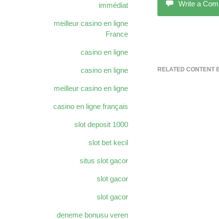
Write a Co
immédiat
meilleur casino en ligne
France
casino en ligne
casino en ligne
RELATED CONTENT 
meilleur casino en ligne
casino en ligne français
slot deposit 1000
slot bet kecil
situs slot gacor
slot gacor
slot gacor
deneme bonusu veren