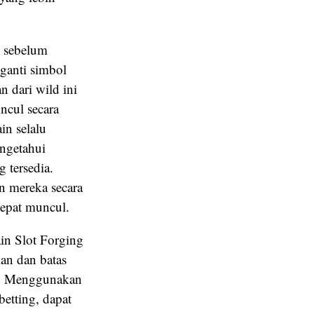
g sebelum
ganti simbol
dari wild ini
ncul secara
in selalu
ngetahui
 tersedia.
n mereka secara
tepat muncul.
in Slot Forging
an dan batas
ut. Menggunakan
 betting, dapat