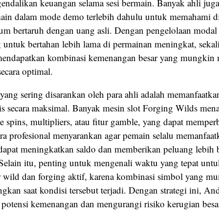
ndalikan keuangan selama sesi bermain. Banyak ahli ju
main dalam mode demo terlebih dahulu untuk memahami d
um bertaruh dengan uang asli. Dengan pengelolaan modal
ng untuk bertahan lebih lama di permainan meningkat, sek
mendapatkan kombinasi kemenangan besar yang mungkin m
secara optimal.
 yang sering disarankan oleh para ahli adalah memanfaatka
tis secara maksimal. Banyak mesin slot Forging Wilds mena
ee spins, multipliers, atau fitur gamble, yang dapat memper
a profesional menyarankan agar pemain selalu memanfaatkan
a dapat meningkatkan saldo dan memberikan peluang lebih 
 Selain itu, penting untuk mengenali waktu yang tepat un
ur wild dan forging aktif, karena kombinasi simbol yang mu
kan saat kondisi tersebut terjadi. Dengan strategi ini, An
otensi kemenangan dan mengurangi risiko kerugian besa