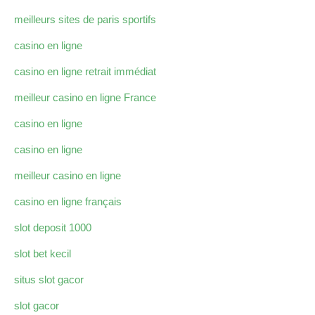
meilleurs sites de paris sportifs
casino en ligne
casino en ligne retrait immédiat
meilleur casino en ligne France
casino en ligne
casino en ligne
meilleur casino en ligne
casino en ligne français
slot deposit 1000
slot bet kecil
situs slot gacor
slot gacor