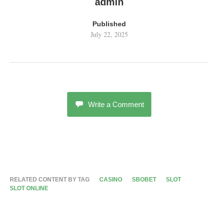
admin
Published
July 22, 2025
Write a Comment
RELATED CONTENT BY TAG
CASINO
SBOBET
SLOT
SLOT ONLINE