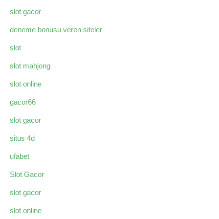
slot gacor
deneme bonusu veren siteler
slot
slot mahjong
slot online
gacor66
slot gacor
situs 4d
ufabet
Slot Gacor
slot gacor
slot online