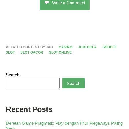
Write a Comment
RELATED CONTENT BY TAG
CASINO
JUDI BOLA
SBOBET
SLOT
SLOT GACOR
SLOT ONLINE
Search
Search
Recent Posts
Deretan Game Pragmatic Play dengan Fitur Megaways Paling
Seru