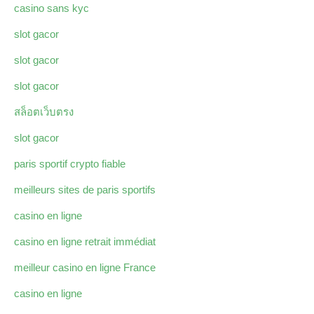
casino sans kyc
slot gacor
slot gacor
slot gacor
สล็อตเว็บตรง
slot gacor
paris sportif crypto fiable
meilleurs sites de paris sportifs
casino en ligne
casino en ligne retrait immédiat
meilleur casino en ligne France
casino en ligne