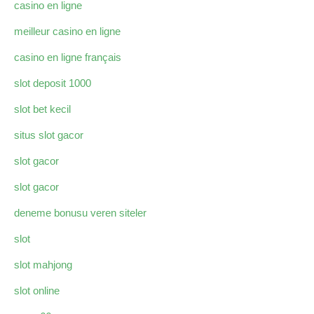
casino en ligne
meilleur casino en ligne
casino en ligne français
slot deposit 1000
slot bet kecil
situs slot gacor
slot gacor
slot gacor
deneme bonusu veren siteler
slot
slot mahjong
slot online