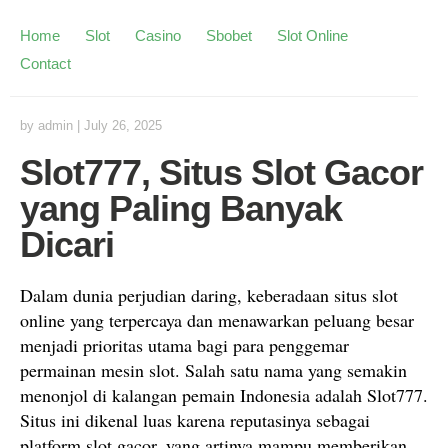
Home
Slot
Casino
Sbobet
Slot Online
Contact
by
admin
|
July 26, 2025
Slot777, Situs Slot Gacor
yang Paling Banyak
Dicari
Dalam dunia perjudian daring, keberadaan situs slot
online yang terpercaya dan menawarkan peluang besar
menjadi prioritas utama bagi para penggemar
permainan mesin slot. Salah satu nama yang semakin
menonjol di kalangan pemain Indonesia adalah Slot777.
Situs ini dikenal luas karena reputasinya sebagai
platform slot gacor, yang artinya mampu memberikan